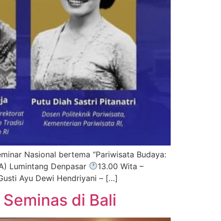
inar Nasional bertema “Pariwisata Budaya:
NA) Lumintang Denpasar
13.00 Wita –
usti Ayu Dewi Hendriyani – […]
Seminas di Bali