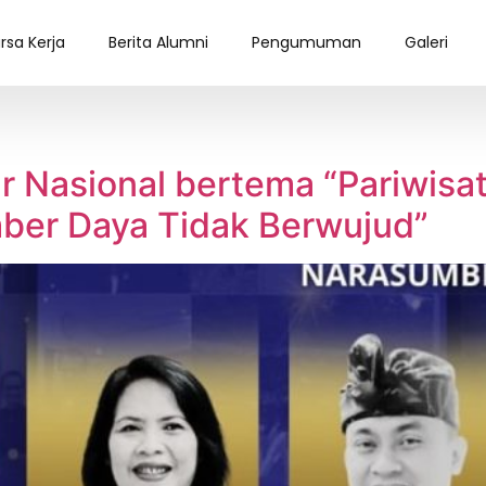
rsa Kerja
Berita Alumni
Pengumuman
Galeri
 Nasional bertema “Pariwisa
er Daya Tidak Berwujud”