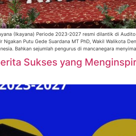
ayana (Ikayana) Periode 2023-2027 resmi dilantik di Audit
rof Ir Ngakan Putu Gede Suardana MT PhD, Wakil Walikota D
donesia. Bahkan sejumlah pengurus di mancanegara menyima
 Cerita Sukses yang Menginsp